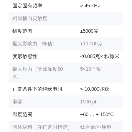
固定固有频率
> 45 kHz
相对横向灵敏度
幅度范围
±5000克
最大影响力（峰值）
±10,000克
变形敏感性
<0.005克×米/微米
5
最大压力（等效深度50
5×10
帕
m）
正常条件下的绝缘电阻
> 10,000兆欧
电容
1000 pF
温度范围
−60 ... + 150°С
阀体材料（在订购时指定）
钛合金/不锈钢