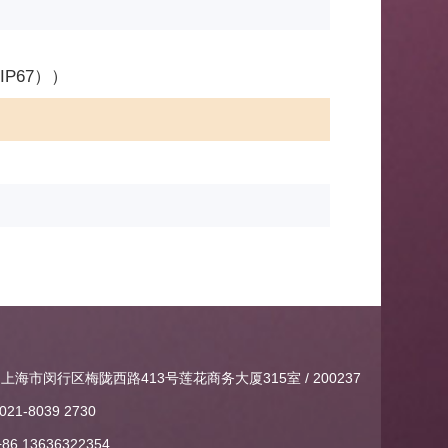
IP67））
上海市闵行区梅陇西路413号莲花商务大厦315室 / 200237
021-8039 2730
+86 13636322354