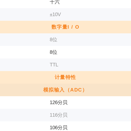
十六
±10V
数字量I / O
8位
8位
TTL
计量特性
模拟输入（ADC）
126分贝
116分贝
106分贝