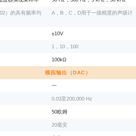
1：2002）的具有频率均
А，В，С，D用于一级精度的声级计
±10V
1，10，100
100kΩ
模拟输出（DAC）
一
0.03至200,000 Hz
50欧姆
20毫安