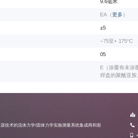
9.6毫米
EA（
更多
）
±5
−75至+ 175°C
05
E（涂覆有未涂
焊盘的
聚酰亚胺
器技术的流体力学/固体力学实验测量系统集成商和面