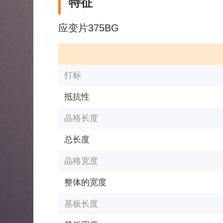
特征
应变片375BG
打标
抵抗性
晶格长度
总长度
晶格宽度
整体的宽度
基板长度