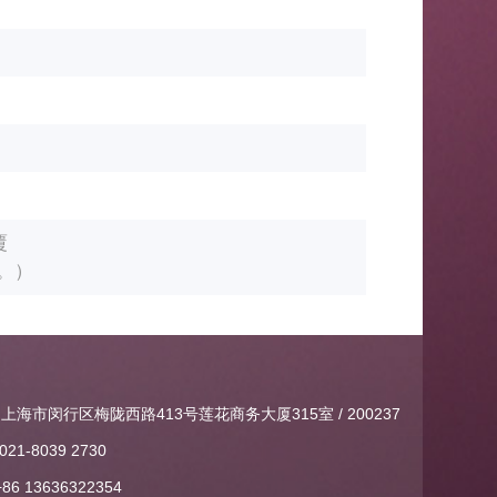
覆
。）
上海市闵行区梅陇西路413号莲花商务大厦315室 / 200237
021-8039 2730
+86 13636322354